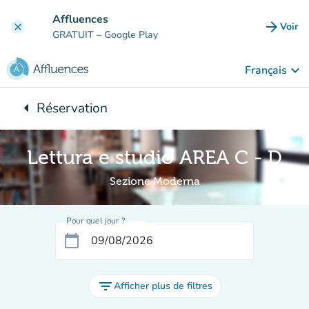
Aller au contenu principal
Affluences
arrow_forward
Voir
clear
(nouve
GRATUIT
– Google Play
keyboard_arrow_down
Français
arrow_left
Réservation
Retour à :
Lettura e studio AREA C - D
Sezione Moderna
Pour quel jour ?
calendar_today
filter_list
Afficher plus de filtres