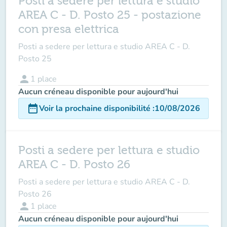
Posti a sedere per lettura e studio
AREA C - D. Posto 25 - postazione
con presa elettrica
Posti a sedere per lettura e studio AREA C - D.
Posto 25
person
1
place
Aucun créneau disponible pour aujourd'hui
date_range
Voir la prochaine disponibilité
:
10/08/2026
Posti a sedere per lettura e studio
AREA C - D. Posto 26
Posti a sedere per lettura e studio AREA C - D.
Posto 26
person
1
place
Aucun créneau disponible pour aujourd'hui