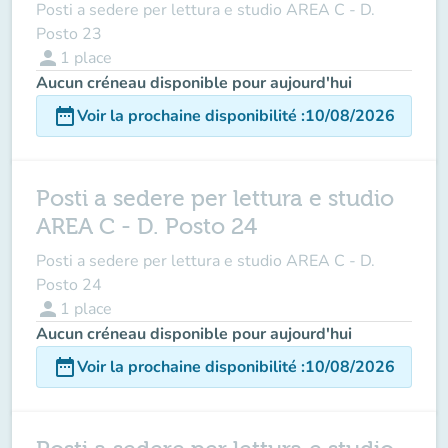
Posti a sedere per lettura e studio AREA C - D.
Posto 23
person
1
place
Aucun créneau disponible pour aujourd'hui
date_range
Voir la prochaine disponibilité
:
10/08/2026
Posti a sedere per lettura e studio
AREA C - D. Posto 24
Posti a sedere per lettura e studio AREA C - D.
Posto 24
person
1
place
Aucun créneau disponible pour aujourd'hui
date_range
Voir la prochaine disponibilité
:
10/08/2026