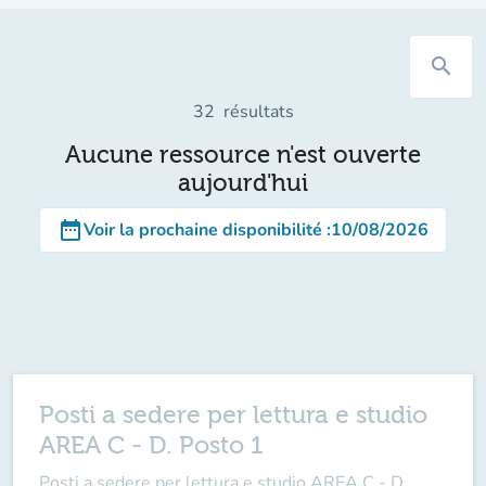
search
32
résultats
Aucune ressource n'est ouverte
aujourd'hui
date_range
Voir la prochaine disponibilité
:
10/08/2026
Posti a sedere per lettura e studio
AREA C - D. Posto 1
Posti a sedere per lettura e studio AREA C - D.