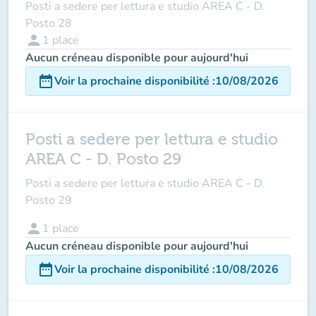
Posti a sedere per lettura e studio AREA C - D.
Posto 28
person
1
place
Aucun créneau disponible pour aujourd'hui
date_range
Voir la prochaine disponibilité
:
10/08/2026
Posti a sedere per lettura e studio
AREA C - D. Posto 29
Posti a sedere per lettura e studio AREA C - D.
Posto 29
person
1
place
Aucun créneau disponible pour aujourd'hui
date_range
Voir la prochaine disponibilité
:
10/08/2026