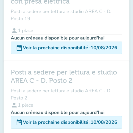
con presa elettrica
Posti a sedere per lettura e studio AREA C - D.
Posto 19
person
1
place
Aucun créneau disponible pour aujourd'hui
date_range
Voir la prochaine disponibilité
:
10/08/2026
Posti a sedere per lettura e studio
AREA C - D. Posto 2
Posti a sedere per lettura e studio AREA C - D.
Posto 2
person
1
place
Aucun créneau disponible pour aujourd'hui
date_range
Voir la prochaine disponibilité
:
10/08/2026