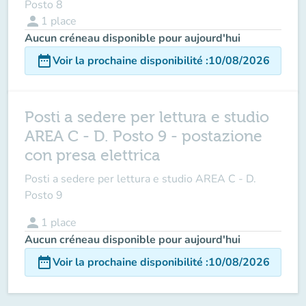
Posto 8
person
1
place
Aucun créneau disponible pour aujourd'hui
date_range
Voir la prochaine disponibilité
:
10/08/2026
Posti a sedere per lettura e studio
AREA C - D. Posto 9 - postazione
con presa elettrica
Posti a sedere per lettura e studio AREA C - D.
Posto 9
person
1
place
Aucun créneau disponible pour aujourd'hui
date_range
Voir la prochaine disponibilité
:
10/08/2026