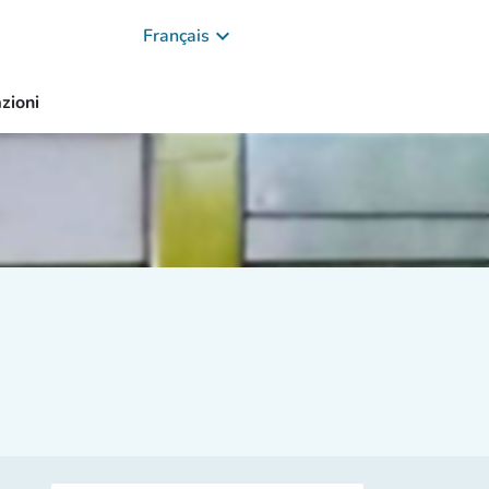
keyboard_arrow_down
Français
zioni