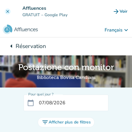
Aller au contenu principal
Affluences
arrow_forward
Voir
clear
(nouve
GRATUIT
– Google Play
keyboard_arrow_down
Français
arrow_left
Réservation
Retour à :
Postazione con monitor
Biblioteca Bovisa Candiani
Pour quel jour ?
calendar_today
filter_list
Afficher plus de filtres