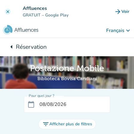
Aller au contenu principal
Affluences
arrow_forward
Voir
clear
(nouve
GRATUIT
– Google Play
keyboard_arrow_down
Français
arrow_left
Réservation
Retour à :
Postazione Mobile
Biblioteca Bovisa Candiani
Pour quel jour ?
calendar_today
filter_list
Afficher plus de filtres