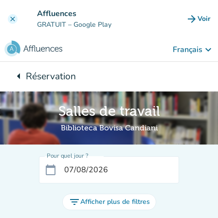
Aller au contenu principal
Affluences
arrow_forward
Voir
clear
(nouve
GRATUIT
– Google Play
keyboard_arrow_down
Français
arrow_left
Réservation
Retour à :
Salles de travail
Biblioteca Bovisa Candiani
Pour quel jour ?
calendar_today
filter_list
Afficher plus de filtres