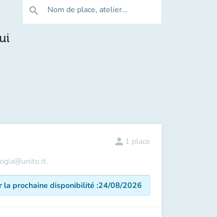
Nom de place, atelier...
search
ui
person
1
place
logia@unito.it.
r la prochaine disponibilité
:
24/08/2026