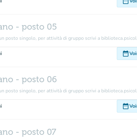
date_range
i
Voi
ano - posto 05
n posto singolo, per attività di gruppo scrivi a biblioteca.psico
date_range
i
Voi
ano - posto 06
n posto singolo, per attività di gruppo scrivi a biblioteca.psico
date_range
i
Voi
ano - posto 07