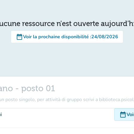
ucune ressource n'est ouverte aujourd'h
date_range
Voir la prochaine disponibilité
:
24/08/2026
ano - posto 01
n posto singolo, per attività di gruppo scrivi a biblioteca.psico
date_range
i
Voi