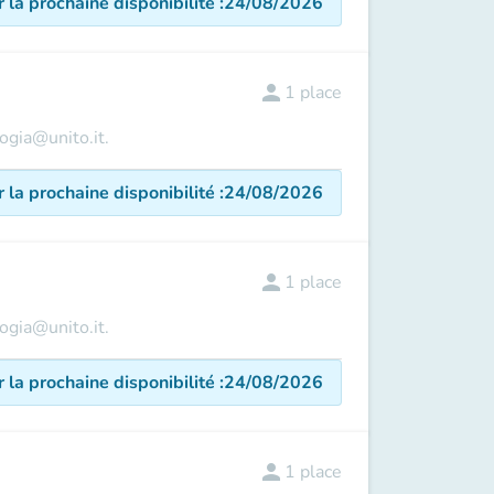
r la prochaine disponibilité
:
24/08/2026
person
1
place
logia@unito.it.
r la prochaine disponibilité
:
24/08/2026
person
1
place
logia@unito.it.
r la prochaine disponibilité
:
24/08/2026
person
1
place