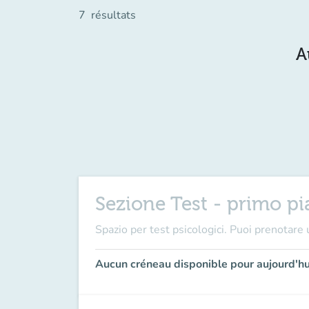
7
résultats
A
Sezione Test - primo pi
Spazio per test psicologici. Puoi prenotare u
Aucun créneau disponible pour aujourd'hu