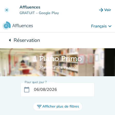
Aller au contenu principal
Affluences
arrow_forward
Voir
clear
(nouve
GRATUIT
– Google Play
keyboard_arrow_down
Français
arrow_left
Réservation
Retour à :
1 Piano Primo
Matematica Peano
Pour quel jour ?
calendar_today
filter_list
Afficher plus de filtres