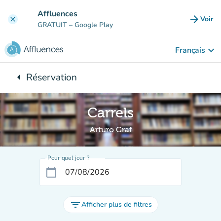
Aller au contenu principal
Affluences
arrow_forward
Voir
clear
(nouve
GRATUIT
– Google Play
keyboard_arrow_down
Français
arrow_left
Réservation
Retour à :
Carrels
Arturo Graf
Pour quel jour ?
calendar_today
filter_list
Afficher plus de filtres