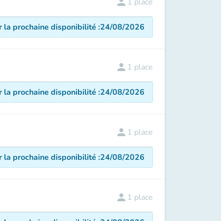
person
1
place
r la prochaine disponibilité
:
24/08/2026
person
1
place
r la prochaine disponibilité
:
24/08/2026
person
1
place
r la prochaine disponibilité
:
24/08/2026
person
1
place