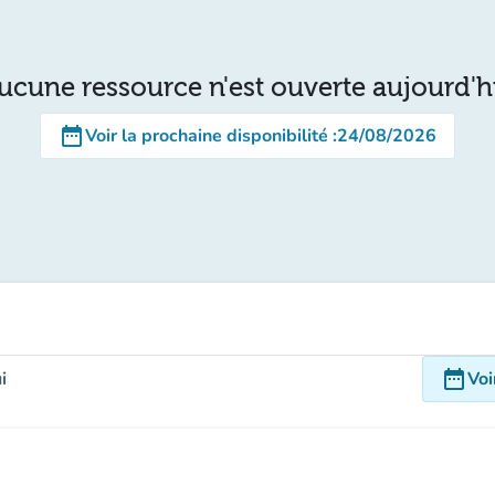
ucune ressource n'est ouverte aujourd'h
date_range
Voir la prochaine disponibilité
:
24/08/2026
date_range
i
Voi