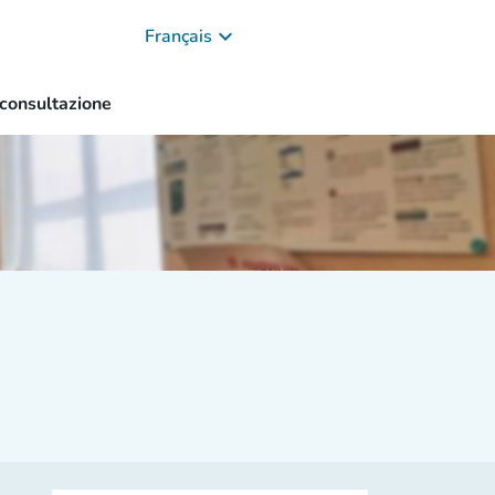
keyboard_arrow_down
Français
 consultazione