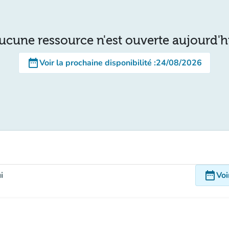
ucune ressource n'est ouverte aujourd'h
date_range
Voir la prochaine disponibilité
:
24/08/2026
date_range
i
Voi