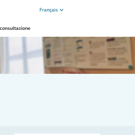
keyboard_arrow_down
Français
 consultazione