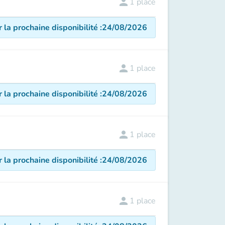
person
1
place
r la prochaine disponibilité
:
24/08/2026
person
1
place
r la prochaine disponibilité
:
24/08/2026
person
1
place
r la prochaine disponibilité
:
24/08/2026
person
1
place