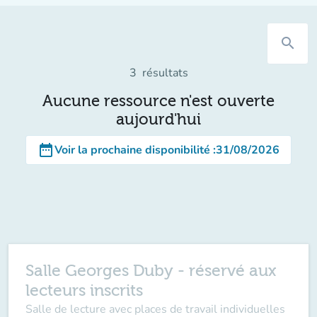
search
3
résultats
Aucune ressource n'est ouverte
aujourd'hui
date_range
Voir la prochaine disponibilité
:
31/08/2026
Salle Georges Duby - réservé aux
lecteurs inscrits
Salle de lecture avec places de travail individuelles