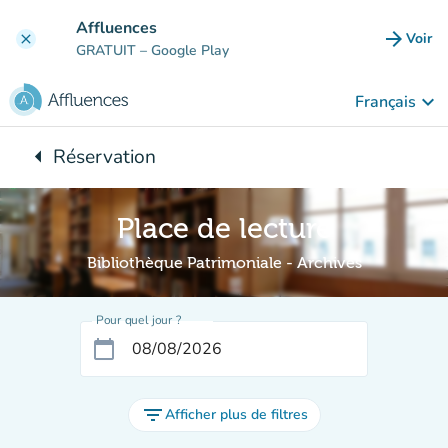
Aller au contenu principal
Affluences
arrow_forward
Voir
clear
(nouve
GRATUIT
– Google Play
keyboard_arrow_down
Français
arrow_left
Réservation
Retour à :
Place de lecture
Bibliothèque Patrimoniale - Archives
Pour quel jour ?
calendar_today
filter_list
Afficher plus de filtres