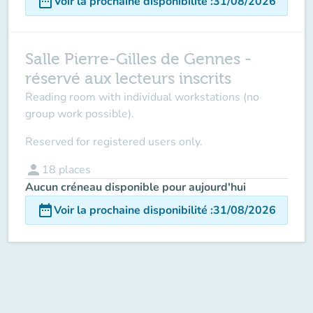
date_range
Voir la prochaine disponibilité
:
31/08/2026
Salle Pierre-Gilles de Gennes -
réservé aux lecteurs inscrits
Reading room with individual workstations (no
group work possible).
Reserved for registered users only.
person
18
places
Aucun créneau disponible pour aujourd'hui
date_range
Voir la prochaine disponibilité
:
31/08/2026