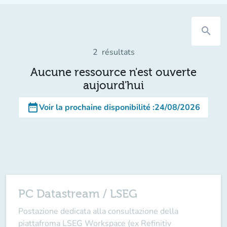
search
2
résultats
Aucune ressource n'est ouverte
aujourd'hui
date_range
Voir la prochaine disponibilité
:
24/08/2026
PC Datastream / LSEG
Postazione dedicata alla consultazione della
piattafroma LSEG Workspace (ex Refinitiv