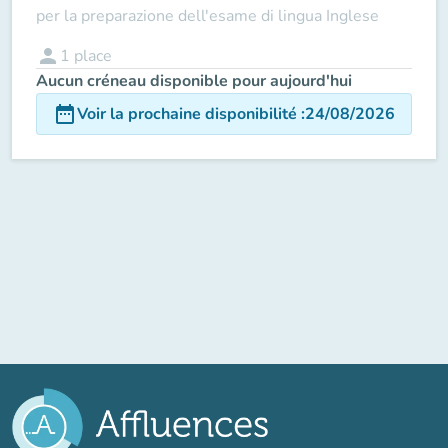
per la preparazione dell'esame di lingua Inglese
person
1
place
Aucun créneau disponible pour aujourd'hui
date_range
Voir la prochaine disponibilité
:
24/08/2026