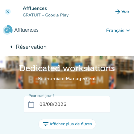
Aller au contenu principal
Affluences
arrow_forward
Voir
clear
(nouve
GRATUIT
– Google Play
keyboard_arrow_down
Français
arrow_left
Réservation
Retour à :
Dedicated workstations
Economia e Management
Pour quel jour ?
calendar_today
filter_list
Afficher plus de filtres