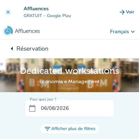
Aller au contenu principal
Affluences
arrow_forward
Voir
clear
(nouve
GRATUIT
– Google Play
keyboard_arrow_down
Français
arrow_left
Réservation
Retour à :
Dedicated workstations
Economia e Management
Pour quel jour ?
calendar_today
filter_list
Afficher plus de filtres