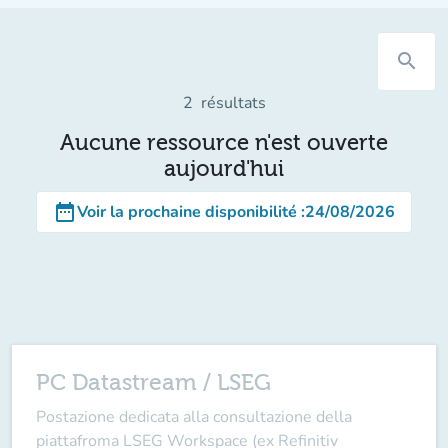
search
2
résultats
Aucune ressource n'est ouverte
aujourd'hui
date_range
Voir la prochaine disponibilité
:
24/08/2026
PC Datastream / LSEG
Postazione dedicata alla consultazione della
piattafroma LSEG Workspace (ex Refinitiv