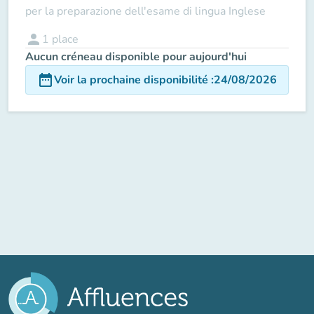
per la preparazione dell'esame di lingua Inglese
person
1
place
Aucun créneau disponible pour aujourd'hui
date_range
Voir la prochaine disponibilité
:
24/08/2026