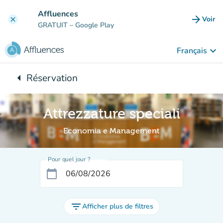
Aller au contenu principal
Affluences
arrow_forward
Voir
clear
(nouve
GRATUIT
– Google Play
keyboard_arrow_down
Français
arrow_left
Réservation
Retour à :
Attrezzature speciali
Economia e Management
Pour quel jour ?
calendar_today
filter_list
Afficher plus de filtres