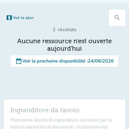
map
search
Voir le plan
(nouvel onglet)
2
résultats
Aucune ressource n'est ouverte
aujourd'hui
date_range
Voir la prochaine disponibilité
:
24/08/2026
Ingranditore da tavolo
Postazione dotata di ingranditore da tavolo per la
lettura agevolata di documenti, riconoscimento