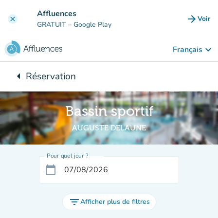
Aller au contenu principal
Affluences
arrow_forward
Voir
clear
(nouve
GRATUIT
– Google Play
keyboard_arrow_down
Français
arrow_left
Réservation
Retour à :
Bassin sportif
AUGUSTE DELAUNE
Pour quel jour ?
calendar_today
filter_list
Afficher plus de filtres