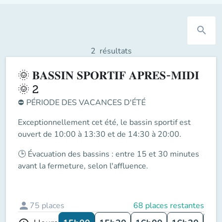
search
2
résultats
🌞 𝐁𝐀𝐒𝐒𝐈𝐍 𝐒𝐏𝐎𝐑𝐓𝐈𝐅 𝐀𝐏𝐑𝐄𝐒-𝐌𝐈𝐃𝐈
🌞 2
⛔
PÉRIODE DES VACANCES D'ÉTÉ
Exceptionnellement cet été, le
bassin sportif
est
ouvert de
10:00 à 13:30 et de 14:30 à 20:00
.
🕒
Évacuation des bassins
: entre
15 et 30 minutes
avant la fermeture
, selon l'affluence.
person
75
places
68 places restantes