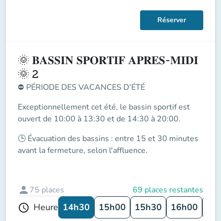
Réserver
🌞 𝐁𝐀𝐒𝐒𝐈𝐍 𝐒𝐏𝐎𝐑𝐓𝐈𝐅 𝐀𝐏𝐑𝐄𝐒-𝐌𝐈𝐃𝐈
🌞 2
⛔
PÉRIODE DES VACANCES D'ÉTÉ
Exceptionnellement cet été, le
bassin sportif
est
ouvert de
10:00 à 13:30 et de 14:30 à 20:00
.
🕒
Évacuation des bassins
: entre
15 et 30 minutes
avant la fermeture
, selon l'affluence.
person
75
places
69 places restantes
14h30
15h00
15h30
16h00
16
Heure
schedule