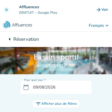
Aller au contenu principal
Affluences
arrow_forward
Voir
clear
(nouve
GRATUIT
– Google Play
keyboard_arrow_down
Français
arrow_left
Réservation
Retour à :
Bassin sportif
AUGUSTE DELAUNE
Pour quel jour ?
calendar_today
filter_list
Afficher plus de filtres