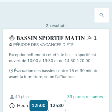
search
2
résultats
🌞 𝐁𝐀𝐒𝐒𝐈𝐍 𝐒𝐏𝐎𝐑𝐓𝐈𝐅 𝐌𝐀𝐓𝐈𝐍 🌞 1
⛔
PÉRIODE DES VACANCES D'ÉTÉ
Exceptionnellement cet été, le
bassin sportif
est
ouvert de
10:00 à 13:30 et de 14:30 à 20:00
.
🕒
Évacuation des bassins
: entre
15 et 30 minutes
avant la fermeture
, selon l'affluence.
person
40
places
33 places restantes
12h00
12h30
Heure
schedule