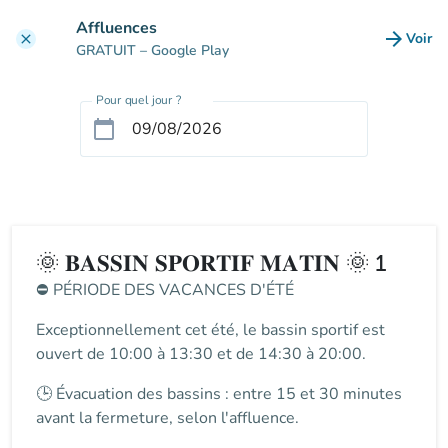
Aller au contenu principal
Affluences
arrow_forward
Voir
clear
(nouve
GRATUIT
– Google Play
Pour quel jour ?
calendar_today
🌞 𝐁𝐀𝐒𝐒𝐈𝐍 𝐒𝐏𝐎𝐑𝐓𝐈𝐅 𝐌𝐀𝐓𝐈𝐍 🌞 1
⛔
PÉRIODE DES VACANCES D'ÉTÉ
Exceptionnellement cet été, le
bassin sportif
est
ouvert de
10:00 à 13:30 et de 14:30 à 20:00
.
🕒
Évacuation des bassins
: entre
15 et 30 minutes
avant la fermeture
, selon l'affluence.