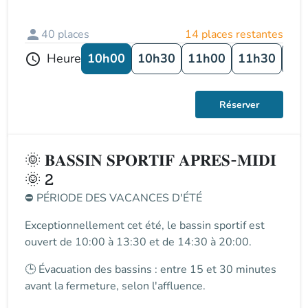
person
40
places
14 places restantes
10h00
10h30
11h00
11h30
12
Heure
schedule
Réserver
🌞 𝐁𝐀𝐒𝐒𝐈𝐍 𝐒𝐏𝐎𝐑𝐓𝐈𝐅 𝐀𝐏𝐑𝐄𝐒-𝐌𝐈𝐃𝐈
🌞 2
⛔
PÉRIODE DES VACANCES D'ÉTÉ
Exceptionnellement cet été, le
bassin sportif
est
ouvert de
10:00 à 13:30 et de 14:30 à 20:00
.
🕒
Évacuation des bassins
: entre
15 et 30 minutes
avant la fermeture
, selon l'affluence.