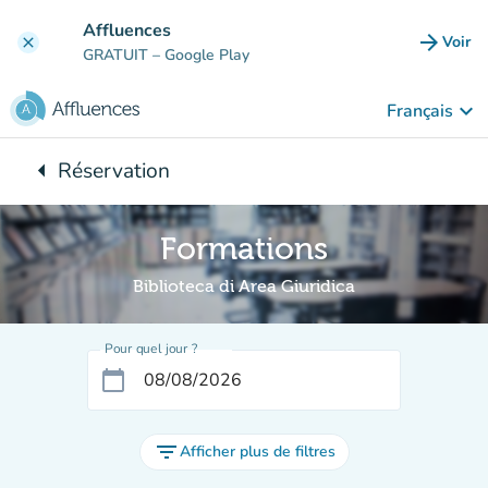
Aller au contenu principal
Affluences
arrow_forward
Voir
clear
(nouve
GRATUIT
– Google Play
keyboard_arrow_down
Français
arrow_left
Réservation
Retour à :
Formations
Biblioteca di Area Giuridica
Pour quel jour ?
calendar_today
filter_list
Afficher plus de filtres