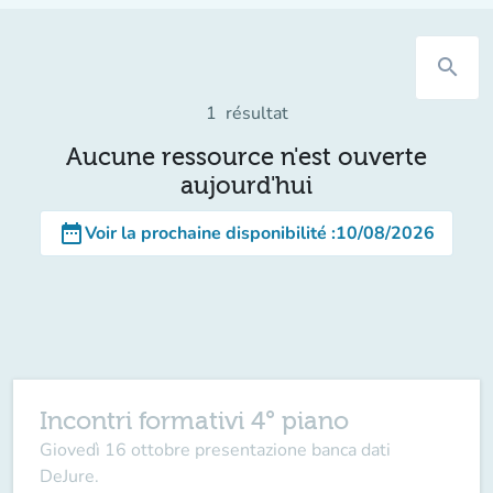
search
1
résultat
Aucune ressource n'est ouverte
aujourd'hui
date_range
Voir la prochaine disponibilité
:
10/08/2026
Incontri formativi 4° piano
Giovedì 16 ottobre presentazione banca dati
DeJure.