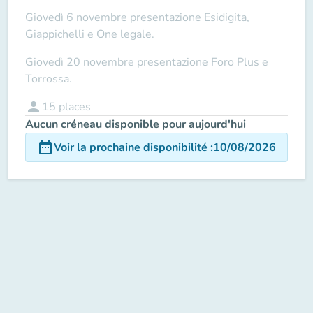
Giovedì 6 novembre presentazione Esidigita,
Giappichelli e One legale.
Giovedì 20 novembre presentazione Foro Plus e
Torrossa.
person
15
places
Aucun créneau disponible pour aujourd'hui
date_range
Voir la prochaine disponibilité
:
10/08/2026