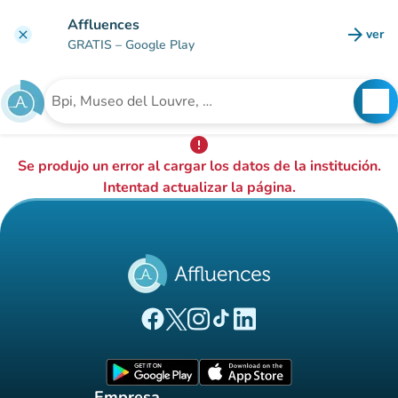
Ir al contenido principal
Affluences
arrow_forward
ver
clear
(nuev
GRATIS
– Google Play
search
See
Buscar un establecimiento
error
Se produjo un error al cargar los datos de la institución.
Intentad actualizar la página.
(nueva pestaña)
(nueva pestaña)
(nueva pestaña)
(nueva pestaña)
(nueva pestaña)
Página Facebook Affluences
Página Twitter Affluences
Página Instagram Affluences
Página de TikTok de Affluenc
Página LinkedIn Affluenc
(nueva pestaña)
(nueva pestaña)
Empresa