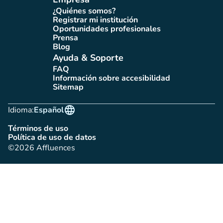
¿Quiénes somos?
(nueva pestaña)
Registrar mi institución
(nueva pestaña)
Oportunidades profesionales
(nueva pestaña)
Prensa
(nueva pestaña)
Blog
(nueva pestaña)
Ayuda & Soporte
FAQ
(nueva pestaña)
Información sobre accesibilidad
(nueva pestaña)
Sitemap
(nueva pestaña)
language
Idioma:
Español
Términos de uso
(nueva pestaña)
Política de uso de datos
(nueva pestaña)
©2026 Affluences