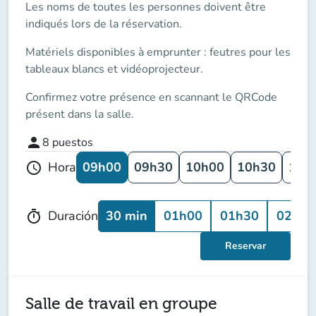
Les noms de toutes les personnes doivent être
indiqués lors de la réservation.
Matériels disponibles à emprunter : feutres pour les
tableaux blancs et vidéoprojecteur.
Confirmez votre présence en scannant le QRCode
présent dans la salle.
person
8
puestos
09h00
09h30
10h00
10h30
11h
Hora
schedule
30 min
01h00
01h30
02h00
Duración
timer
Reservar
Salle de travail en groupe