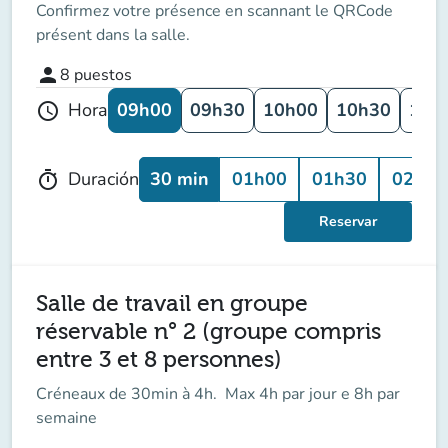
Confirmez votre présence en scannant le QRCode
présent dans la salle.
person
8
puestos
09h00
09h30
10h00
10h30
11h
Hora
schedule
30 min
01h00
01h30
02h00
Duración
timer
Reservar
Salle de travail en groupe
réservable n° 2 (groupe compris
entre 3 et 8 personnes)
Créneaux de 30min à 4h. Max 4h par jour e 8h par
semaine