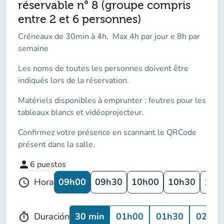
réservable n° 8 (groupe compris
entre 2 et 6 personnes)
Créneaux de 30min à 4h. Max 4h par jour e 8h par
semaine
Les noms de toutes les personnes doivent être
indiqués lors de la réservation.
Matériels disponibles à emprunter : feutres pour les
tableaux blancs et vidéoprojecteur.
Confirmez votre présence en scannant le QRCode
présent dans la salle.
person
6
puestos
09h00
09h30
10h00
10h30
11h
Hora
schedule
30 min
01h00
01h30
02h00
Duración
timer