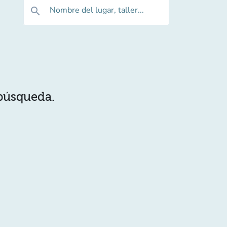
Nombre del lugar, taller...
search
 búsqueda.