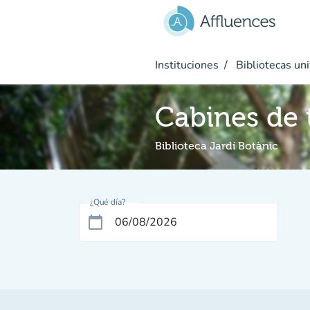
Ir al contenido principal
Instituciones
Bibliotecas uni
Cabines de t
Biblioteca Jardí Botànic
¿Qué día?
calendar_today