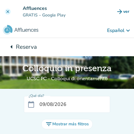
Ir al contenido principal
Affluences
arrow_forward
ver
clear
(nuev
GRATIS
– Google Play
keyboard_arrow_down
Español
arrow_left
Reserva
Vuelta:
Colloquio in presenza
UCSC PC - Colloqui di orientamento
¿Qué día?
calendar_today
filter_list
Mostrar más filtros