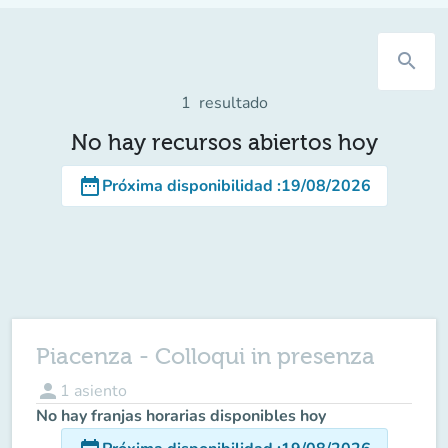
search
1
resultado
No hay recursos abiertos hoy
date_range
Próxima disponibilidad
:
19/08/2026
Piacenza - Colloqui in presenza
person
1
asiento
No hay franjas horarias disponibles hoy