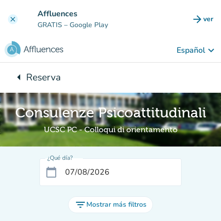
Ir al contenido principal
Affluences
arrow_forward
ver
clear
(nuev
GRATIS
– Google Play
keyboard_arrow_down
Español
arrow_left
Reserva
Vuelta:
Consulenze Psicoattitudinali
UCSC PC - Colloqui di orientamento
¿Qué día?
calendar_today
filter_list
Mostrar más filtros