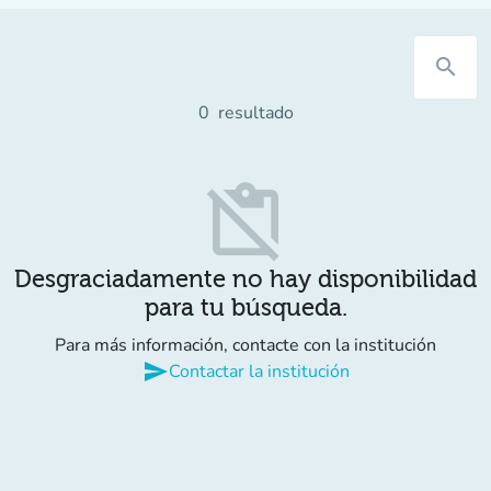
search
0
resultado
content_paste_off
Desgraciadamente no hay disponibilidad
para tu búsqueda.
Para más información, contacte con la institución
send
Contactar la institución