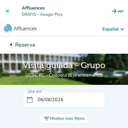
Ir al contenido principal
Affluences
arrow_forward
ver
clear
(nuev
GRATIS
– Google Play
keyboard_arrow_down
Español
arrow_left
Reserva
Vuelta:
Visita guiada - Grupo
UCSC PC - Colloqui di orientamento
¿Qué día?
calendar_today
filter_list
Mostrar más filtros