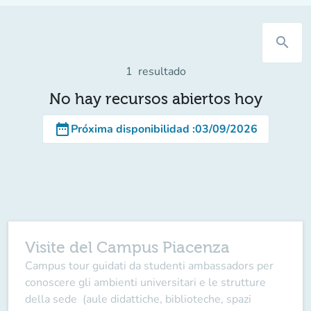
search
1
resultado
No hay recursos abiertos hoy
date_range
Próxima disponibilidad
:
03/09/2026
Visite del Campus Piacenza
Campus tour guidati da studenti ambassadors per
conoscere gli ambienti universitari e le strutture
della sede (aule didattiche, biblioteche, spazi