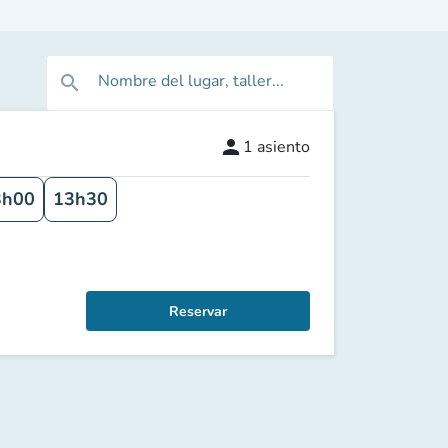
Nombre del lugar, taller...
search
person
1
asiento
3h00
13h30
Reservar