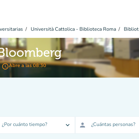
versitarias
Università Cattolica - Biblioteca Roma
Bibliot
 Bloomberg
access_time
Abre a las 08:30
¿Por cuánto tiempo?
¿Cuántas personas?
expand_more
person