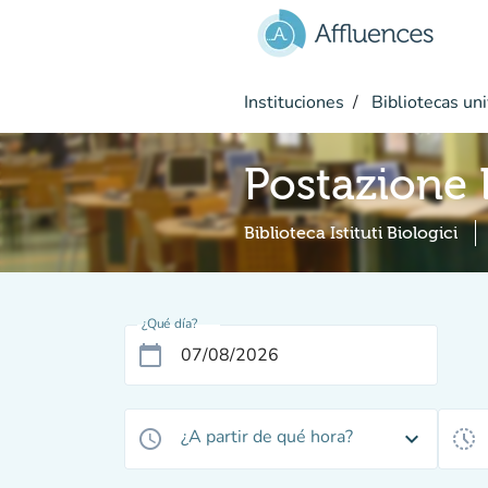
Ir al contenido principal
Instituciones
Bibliotecas uni
Postazione
Biblioteca Istituti Biologici
¿Qué día?
calendar_today
¿A partir de qué hora?
access_time
expand_more
history_toggle_off