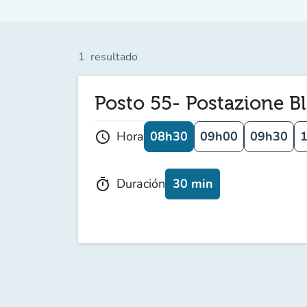
1
resultado
Posto 55- Postazione 
08h30
09h00
09h30
Hora
schedule
30 min
Duración
timer