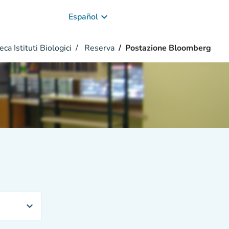
keyboard_arrow_down
Español
eca Istituti Biologici
Reserva
Postazione Bloomberg
expand_more