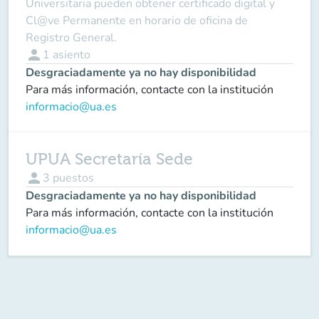
Universitaria pueden obtener certificado digital y
Cl@ve Permanente en horario de oficina de
Registro General.
person
1
asiento
Desgraciadamente ya no hay disponibilidad
Para más información, contacte con la institución
informacio@ua.es
UPUA Secretaría Sede
person
3
puestos
Desgraciadamente ya no hay disponibilidad
Para más información, contacte con la institución
informacio@ua.es