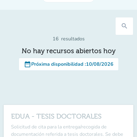
search
16
resultados
No hay recursos abiertos hoy
date_range
Próxima disponibilidad
:
10/08/2026
EDUA - TESIS DOCTORALES
Solicitud de cita para la entrega/recogida de
documentación referida a tesis doctorales. Se debe