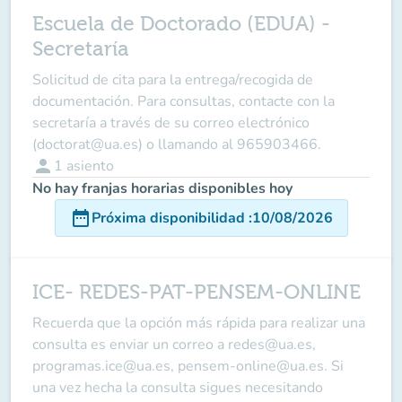
Escuela de Doctorado (EDUA) -
Secretaría
Solicitud de cita para la entrega/recogida de
documentación. Para consultas, contacte con la
secretaría a través de su correo electrónico
(doctorat@ua.es) o llamando al 965903466.
person
1
asiento
No hay franjas horarias disponibles hoy
date_range
Próxima disponibilidad
:
10/08/2026
ICE- REDES-PAT-PENSEM-ONLINE
Recuerda que la opción más rápida para realizar una
consulta es enviar un correo a redes@ua.es,
programas.ice@ua.es, pensem-online@ua.es. Si
una vez hecha la consulta sigues necesitando