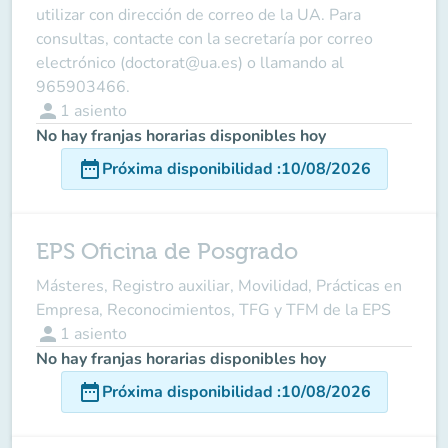
utilizar con dirección de correo de la UA. Para
consultas, contacte con la secretaría por correo
electrónico (doctorat@ua.es) o llamando al
965903466.
person
1
asiento
No hay franjas horarias disponibles hoy
date_range
Próxima disponibilidad
:
10/08/2026
EPS Oficina de Posgrado
Másteres, Registro auxiliar, Movilidad, Prácticas en
Empresa, Reconocimientos, TFG y TFM de la EPS
person
1
asiento
No hay franjas horarias disponibles hoy
date_range
Próxima disponibilidad
:
10/08/2026