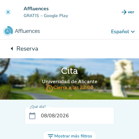
Ir al contenido principal
Affluences
arrow_forward
ver
clear
(nuev
GRATIS
– Google Play
keyboard_arrow_down
Español
arrow_left
Reserva
Vuelta:
Cita
Universidad de Alicante
access_time
Cierra a las 22:00
¿Qué día?
calendar_today
filter_list
Mostrar más filtros