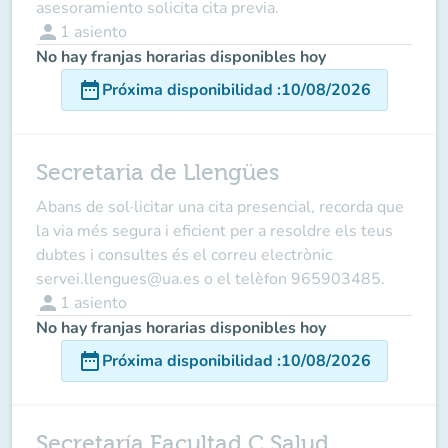
asesoramiento solicita cita previa.
person
1
asiento
No hay franjas horarias disponibles hoy
date_range
Próxima disponibilidad
:
10/08/2026
Secretaria de Llengües
Abans de sol·licitar una cita presencial, recorda que
la via més segura i eficient per a resoldre els teus
dubtes i consultes és el correu electrònic
servei.llengues@ua.es o el telèfon 965903485.
person
1
asiento
No hay franjas horarias disponibles hoy
date_range
Próxima disponibilidad
:
10/08/2026
Secretaría Facultad C.Salud