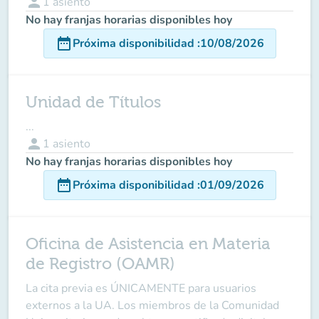
person
1
asiento
No hay franjas horarias disponibles hoy
date_range
Próxima disponibilidad
:
10/08/2026
Unidad de Títulos
...
person
1
asiento
No hay franjas horarias disponibles hoy
date_range
Próxima disponibilidad
:
01/09/2026
Oficina de Asistencia en Materia
de Registro (OAMR)
La cita previa es ÚNICAMENTE para usuarios
externos a la UA. Los miembros de la Comunidad