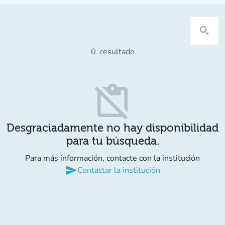
search
0
resultado
content_paste_off
Desgraciadamente no hay disponibilidad
para tu búsqueda.
Para más información, contacte con la institución
send
Contactar la institución