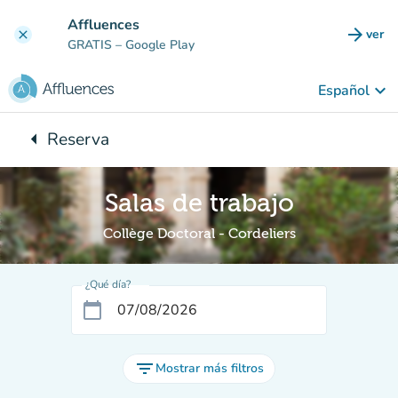
Ir al contenido principal
Affluences
arrow_forward
ver
clear
(nuev
GRATIS
– Google Play
keyboard_arrow_down
Español
arrow_left
Reserva
Vuelta:
Salas de trabajo
Collège Doctoral - Cordeliers
¿Qué día?
calendar_today
filter_list
Mostrar más filtros