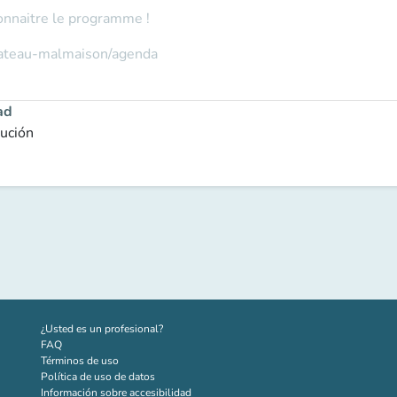
onnaitre le programme !
hateau-malmaison/agenda
ad
tución
(nueva pestaña)
¿Usted es un profesional?
FAQ
Términos de uso
Política de uso de datos
Información sobre accesibilidad