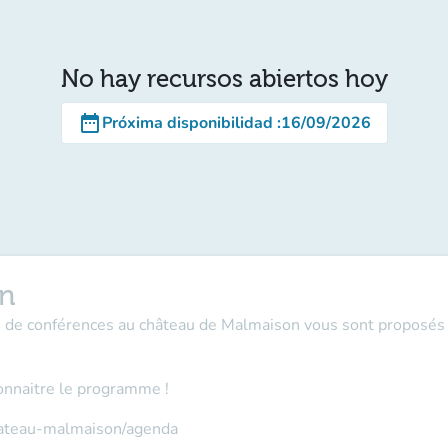
No hay recursos abiertos hoy
date_range
Próxima disponibilidad
:
16/09/2026
on
es de conférences au château de Malmaison vous sont proposés 
onnaitre le programme !
hateau-malmaison/agenda