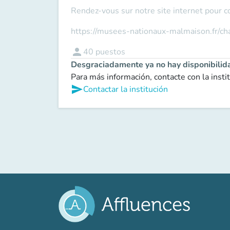
Rendez-vous sur notre site internet pour c
https://musees-nationaux-malmaison.fr/c
person
40
puestos
Desgraciadamente ya no hay disponibilid
Para más información, contacte con la insti
send
Contactar la institución