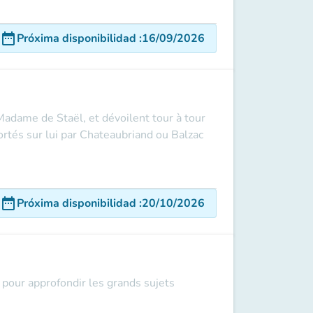
date_range
Próxima disponibilidad
:
16/09/2026
adame de Staël, et dévoilent tour à tour
rtés sur lui par Chateaubriand ou Balzac
date_range
Próxima disponibilidad
:
20/10/2026
pour approfondir les grands sujets