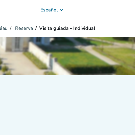
keyboard_arrow_down
Español
réau
Reserva
Visita guiada - Individual