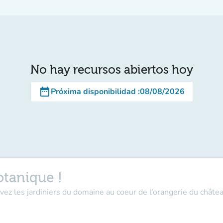
No hay recursos abiertos hoy
date_range
Próxima disponibilidad
:
08/08/2026
tanique !
ivez les jardiniers du domaine au coeur de l’orangerie du chât
.