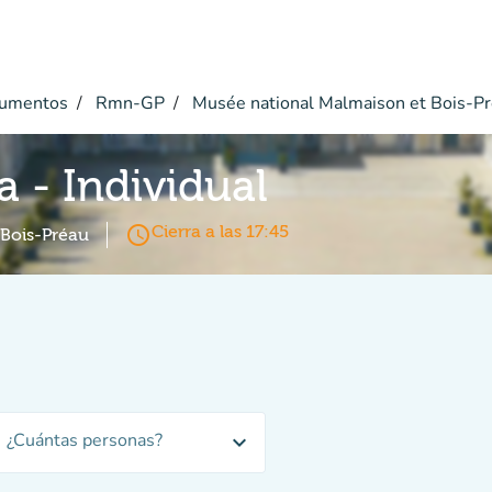
umentos
Rmn-GP
Musée national Malmaison et Bois-P
a - Individual
access_time
Cierra a las 17:45
 Bois-Préau
¿Cuántas personas?
expand_more