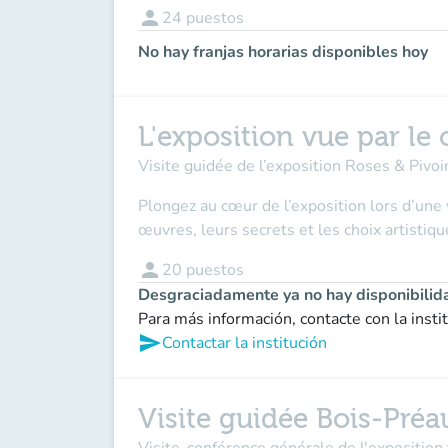
person
24
puestos
No hay franjas horarias disponibles hoy
L'exposition vue par le
Visite guidée de l’exposition Roses & Pivo
Plongez au cœur de l’exposition lors d’une 
œuvres, leurs secrets et les choix artistiqu
person
20
puestos
Desgraciadamente ya no hay disponibilid
Para más información, contacte con la insti
send
Contactar la institución
Visite guidée Bois-Préa