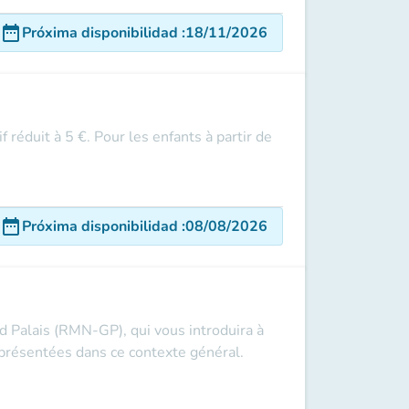
date_range
Próxima disponibilidad
:
18/11/2026
f réduit à 5 €. Pour les enfants à partir de
date_range
Próxima disponibilidad
:
08/08/2026
 Palais (RMN-GP), qui vous introduira à
t présentées dans ce contexte général.