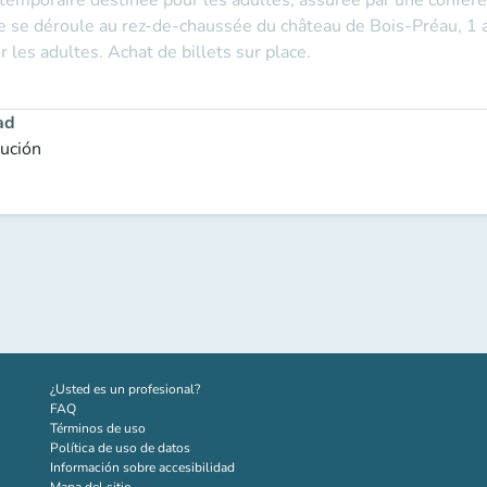
 temporaire destinée pour les adultes, assurée par une confér
e se déroule au rez-de-chaussée du château de Bois-Préau, 1 
es adultes. Achat de billets sur place.
ad
tución
(nueva pestaña)
¿Usted es un profesional?
FAQ
Términos de uso
Política de uso de datos
Información sobre accesibilidad