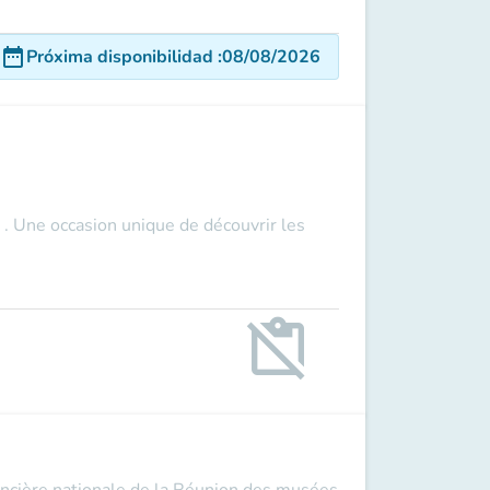
date_range
Próxima disponibilidad
:
08/08/2026
 . Une occasion unique de découvrir les
content_paste_off