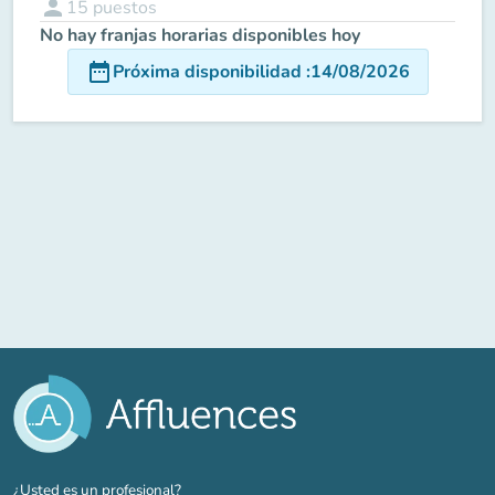
person
15
puestos
No hay franjas horarias disponibles hoy
date_range
Próxima disponibilidad
:
14/08/2026
(nueva pestaña)
¿Usted es un profesional?