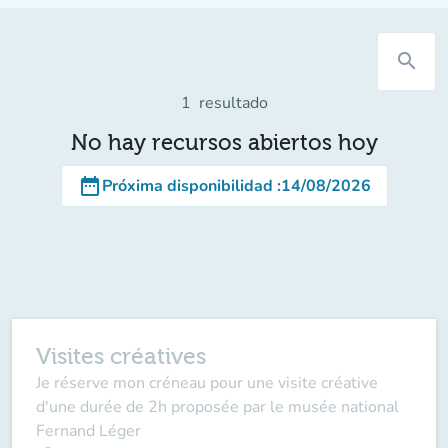
search
1
resultado
No hay recursos abiertos hoy
date_range
Próxima disponibilidad
:
14/08/2026
Visites créatives
Je réserve mon créneau pour une visite créative
d'une durée de 2h proposée par le musée national
Fernand Léger