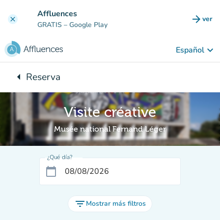
Ir al contenido principal
Affluences
arrow_forward
ver
clear
(nuev
GRATIS
– Google Play
keyboard_arrow_down
Español
arrow_left
Reserva
Vuelta:
Visite créative
Musée national Fernand Léger
¿Qué día?
calendar_today
filter_list
Mostrar más filtros