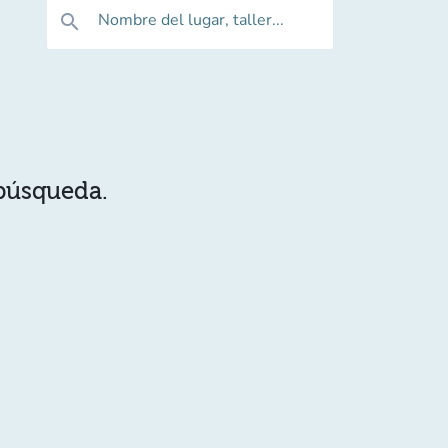
Nombre del lugar, taller...
search
 búsqueda.