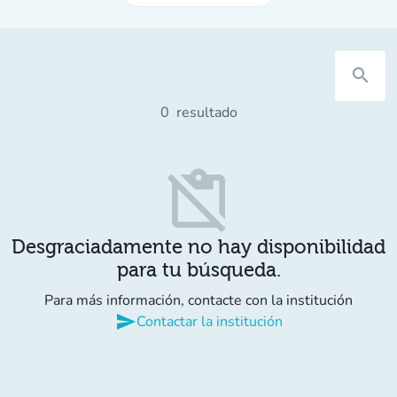
search
0
resultado
content_paste_off
Desgraciadamente no hay disponibilidad
para tu búsqueda.
Para más información, contacte con la institución
send
Contactar la institución