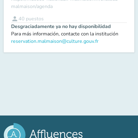
malmaison/agenda
person
40
puestos
Desgraciadamente ya no hay disponibilidad
Para más información, contacte con la institución
reservation.malmaison@culture.gouv.fr