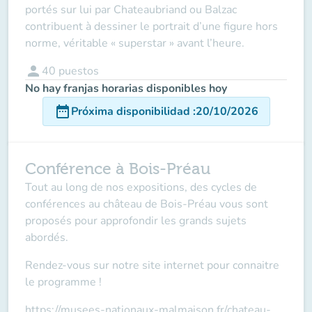
portés sur lui par Chateaubriand ou Balzac
contribuent à dessiner le portrait d’une figure hors
norme, véritable « superstar » avant l’heure.
person
40
puestos
No hay franjas horarias disponibles hoy
date_range
Próxima disponibilidad
:
20/10/2026
Conférence à Bois-Préau
Tout au long de nos expositions, des cycles de
conférences au château de Bois-Préau vous sont
proposés pour approfondir les grands sujets
abordés.
Rendez-vous sur notre site internet pour connaitre
le programme !
https://musees-nationaux-malmaison.fr/chateau-