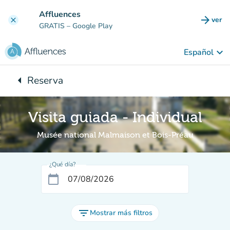
Ir al contenido principal
Affluences
arrow_forward
ver
clear
(nuev
GRATIS
– Google Play
keyboard_arrow_down
Español
arrow_left
Reserva
Vuelta:
Visita guiada - Individual
Musée national Malmaison et Bois-Préau
¿Qué día?
calendar_today
filter_list
Mostrar más filtros