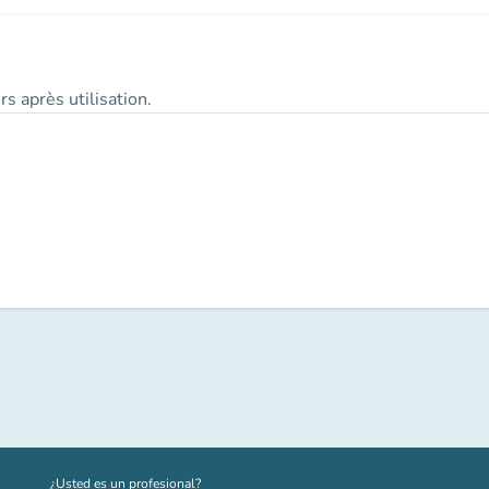
s après utilisation.
(nueva pestaña)
¿Usted es un profesional?