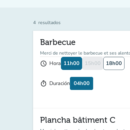
4
resultados
Barbecue
Merci de nettoyer le barbecue et ses alento
11h00
15h00
18h00
Hora
schedule
04h00
Duración
timer
Plancha bâtiment C