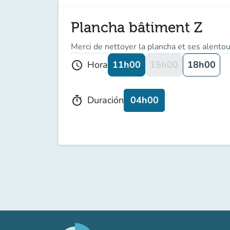
Plancha bâtiment Z
Merci de nettoyer la plancha et ses alentour
11h00
15h00
18h00
Hora
schedule
04h00
Duración
timer