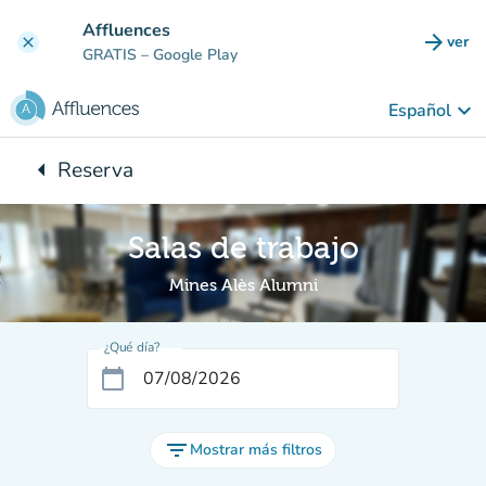
Ir al contenido principal
Affluences
arrow_forward
ver
clear
(nuev
GRATIS
– Google Play
keyboard_arrow_down
Español
arrow_left
Reserva
Vuelta:
Salas de trabajo
Mines Alès Alumni
¿Qué día?
calendar_today
filter_list
Mostrar más filtros