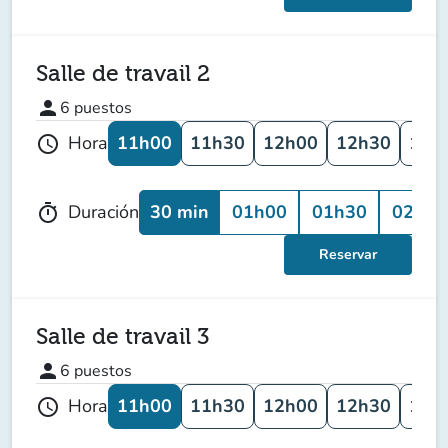
Salle de travail 2
person
6
puestos
11h00
11h30
12h00
12h30
13h
Hora
schedule
30 min
01h00
01h30
02h00
Duración
timer
Reservar
Salle de travail 3
person
6
puestos
11h00
11h30
12h00
12h30
13h
Hora
schedule