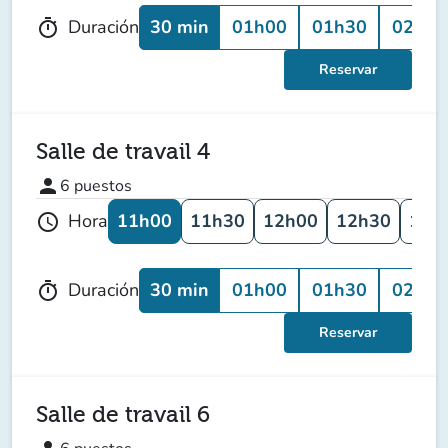
30 min
01h00
01h30
02h00
Duración
timer
Reservar
Salle de travail 4
person
6
puestos
11h00
11h30
12h00
12h30
13h
Hora
schedule
30 min
01h00
01h30
02h00
Duración
timer
Reservar
Salle de travail 6