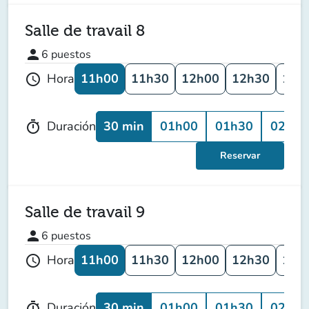
Salle de travail 8
person
6
puestos
11h00
11h30
12h00
12h30
13h
Hora
schedule
30 min
01h00
01h30
02h00
Duración
timer
Reservar
Salle de travail 9
person
6
puestos
11h00
11h30
12h00
12h30
13h
Hora
schedule
30 min
01h00
01h30
02h00
Duración
timer