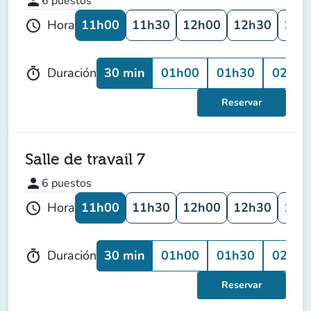
person
6
puestos
11h00
11h30
12h00
12h30
13h
Hora
schedule
30 min
01h00
01h30
02h00
Duración
timer
Reservar
Salle de travail 7
person
6
puestos
11h00
11h30
12h00
12h30
13h
Hora
schedule
30 min
01h00
01h30
02h00
Duración
timer
Reservar