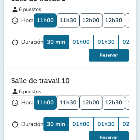
person
6
puestos
11h00
11h30
12h00
12h30
13h
Hora
schedule
30 min
01h00
01h30
02h00
Duración
timer
Reservar
Salle de travail 10
person
6
puestos
11h00
11h30
12h00
12h30
13h
Hora
schedule
30 min
01h00
01h30
02h00
Duración
timer
Reservar