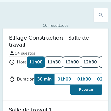
search
10
resultados
Eiffage Construction - Salle de
travail
person
14
puestos
11h00
11h30
12h00
12h30
13h
Hora
schedule
30 min
01h00
01h30
02h00
Duración
timer
Reservar
Salle de travail 1