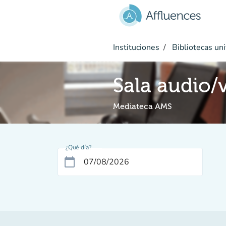
Ir al contenido principal
Instituciones
Bibliotecas uni
Sala audio/
Mediateca AMS
¿Qué día?
calendar_today