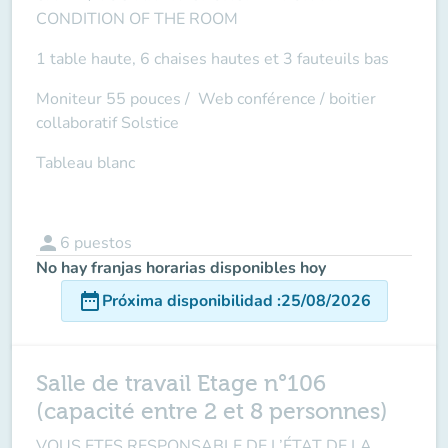
CONDITION OF THE ROOM
1 table haute, 6 chaises hautes et 3 fauteuils bas
Moniteur 55 pouces /
Web conférence
/ boitier
collaboratif Solstice
Tableau blanc
person
6
puestos
No hay franjas horarias disponibles hoy
date_range
Próxima disponibilidad
:
25/08/2026
Salle de travail Etage n°106
(capacité entre 2 et 8 personnes)
VOUS ETES RESPONSABLE DE L’ÉTAT DE LA