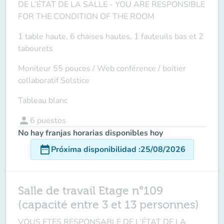
DE L’ÉTAT DE LA SALLE -
YOU ARE RESPONSIBLE
FOR THE CONDITION OF THE ROOM
1 table haute, 6 chaises hautes, 1 fauteuils bas et 2
tabourets
Moniteur 55 pouces /
Web conférence
/ boitier
collaboratif Solstice
Tableau blanc
person
6
puestos
No hay franjas horarias disponibles hoy
date_range
Próxima disponibilidad
:
25/08/2026
Salle de travail Etage n°109
(capacité entre 3 et 13 personnes)
VOUS ETES RESPONSABLE DE L’ÉTAT DE LA