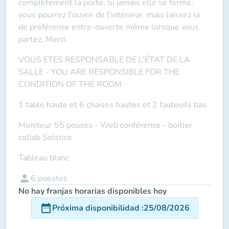
complètement la porte. Si jamais elle se ferme,
vous pourrez l'ouvrir de l'intérieur, mais laissez la
de préférence entre-ouverte même lorsque vous
partez, Merci.
VOUS ETES RESPONSABLE DE L’ÉTAT DE LA
SALLE -
YOU ARE RESPONSIBLE FOR THE
CONDITION OF THE ROOM
1 table haute et 6 chaises hautes et 2 fauteuils bas
Moniteur 55 pouces -
Web conférence
- boitier
collab Solstice
Tableau blanc
person
6
puestos
No hay franjas horarias disponibles hoy
date_range
Próxima disponibilidad
:
25/08/2026