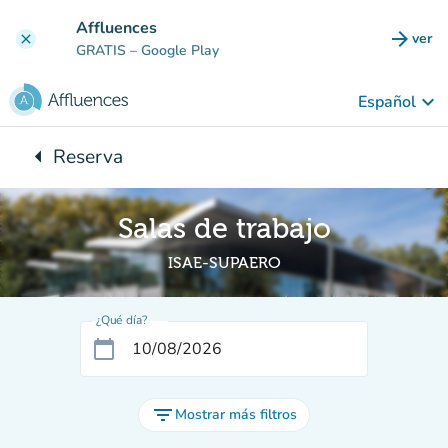
Ir al contenido principal
Affluences
arrow_forward
ver
clear
(nuev
GRATIS
– Google Play
keyboard_arrow_down
Español
arrow_left
Reserva
Vuelta:
Salas de trabajo
ISAE-SUPAERO
¿Qué día?
calendar_today
filter_list
Mostrar más filtros