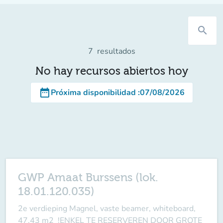
search
7
resultados
No hay recursos abiertos hoy
date_range
Próxima disponibilidad
:
07/08/2026
GWP Amaat Burssens (lok.
18.01.120.035)
2e verdieping Magnel, vaste beamer, whiteboard,
47,43 m2 !ENKEL TE RESERVEREN DOOR GROTE