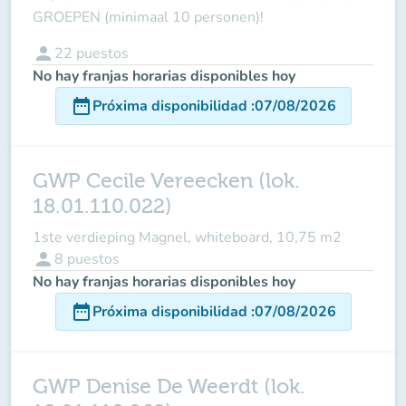
GROEPEN (minimaal 10 personen)!
person
22
puestos
No hay franjas horarias disponibles hoy
date_range
Próxima disponibilidad
:
07/08/2026
GWP Cecile Vereecken (lok.
18.01.110.022)
1ste verdieping Magnel, whiteboard, 10,75 m2
person
8
puestos
No hay franjas horarias disponibles hoy
date_range
Próxima disponibilidad
:
07/08/2026
GWP Denise De Weerdt (lok.