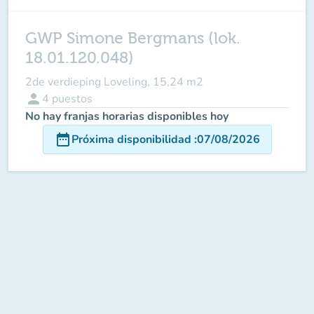
GWP Simone Bergmans (lok.
18.01.120.048)
2de verdieping Loveling, 15,24 m2
person
4
puestos
No hay franjas horarias disponibles hoy
date_range
Próxima disponibilidad
:
07/08/2026