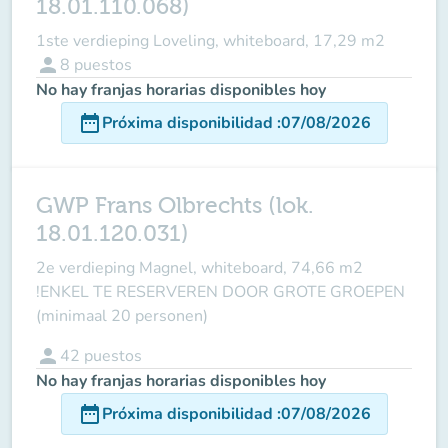
18.01.110.068)
1ste verdieping Loveling, whiteboard, 17,29 m2
person
8
puestos
No hay franjas horarias disponibles hoy
date_range
Próxima disponibilidad
:
07/08/2026
GWP Frans Olbrechts (lok.
18.01.120.031)
2e verdieping Magnel, whiteboard, 74,66 m2
!ENKEL TE RESERVEREN DOOR GROTE GROEPEN
(minimaal 20 personen)
person
42
puestos
No hay franjas horarias disponibles hoy
date_range
Próxima disponibilidad
:
07/08/2026