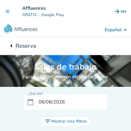
Ir al contenido principal
Affluences
arrow_forward
ver
clear
(nuev
GRATIS
– Google Play
keyboard_arrow_down
Español
arrow_left
Reserva
Vuelta:
Salas de trabajo
Faculteitsbib Letteren en Wijsbegeerte
¿Qué día?
calendar_today
filter_list
Mostrar más filtros