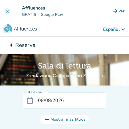
Ir al contenido principal
Affluences
arrow_forward
ver
clear
(nuev
GRATIS
– Google Play
keyboard_arrow_down
Español
arrow_left
Reserva
Vuelta:
Sala di lettura
Fondazione Giangiacomo Feltrinelli
¿Qué día?
calendar_today
filter_list
Mostrar más filtros