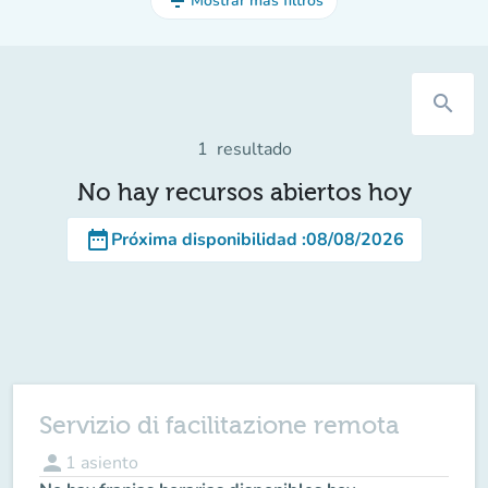
filter_list
Mostrar más filtros
search
1
resultado
No hay recursos abiertos hoy
date_range
Próxima disponibilidad
:
08/08/2026
Servizio di facilitazione remota
person
1
asiento