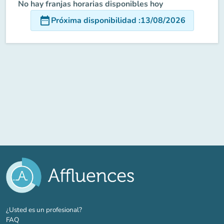
No hay franjas horarias disponibles hoy
date_range
Próxima disponibilidad
:
13/08/2026
(nueva pestaña)
¿Usted es un profesional?
FAQ