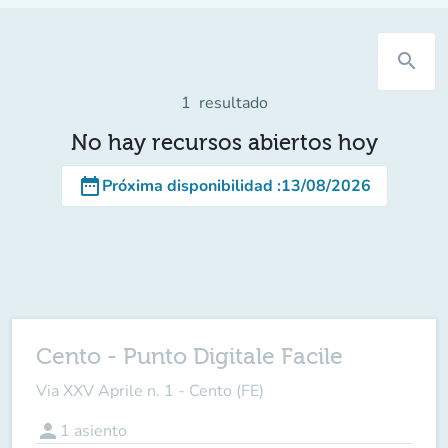
search
1
resultado
No hay recursos abiertos hoy
date_range
Próxima disponibilidad
:
13/08/2026
Cento - Punto Digitale Facile
Via XXV Aprile n. 1 - Cento (FE)
person
1
asiento