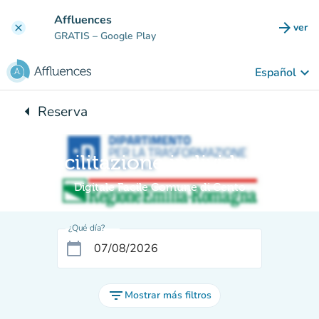
Ir al contenido principal
Affluences
arrow_forward
ver
clear
(nuev
GRATIS
– Google Play
keyboard_arrow_down
Español
arrow_left
Reserva
Vuelta:
Facilitazione individuale
Digitale Facile Comune di Cento
¿Qué día?
calendar_today
filter_list
Mostrar más filtros