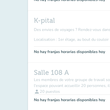
K-pital
Des envies de voyages ? Rendez-vous dans l'
Localisation : 1er étage, au bout du couloir
No hay franjas horarias disponibles hoy
Salle 108 A
Les membres de votre groupe de travail so
l'espace pouvant accueillir 20 personnes, i
person
20
puestos
No hay franjas horarias disponibles hoy