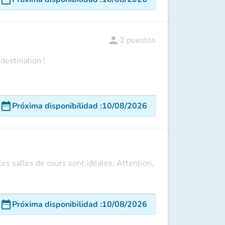
person
2
puestos
destination !
date_range
Próxima disponibilidad
:
10/08/2026
s salles de cours sont idéales. Attention,
date_range
Próxima disponibilidad
:
10/08/2026