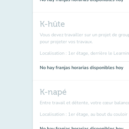
K-hûte
Vous devez travailler sur un projet de group
pour projeter vos travaux.
Localisation : 1er étage, derrière le Learni
No hay franjas horarias disponibles hoy
K-napé
Entre travail et détente, votre cœur balanc
Localisation : 1er étage, au bout du couloir
No hay franjas horarias disponibles hoy