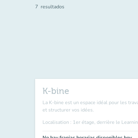
7
resultados
K-bine
La K-bine est un espace idéal pour les trav
et structurer vos idées.
Localisation : 1er étage, derrière le Learni
No hay franjas horarias disponibles hoy