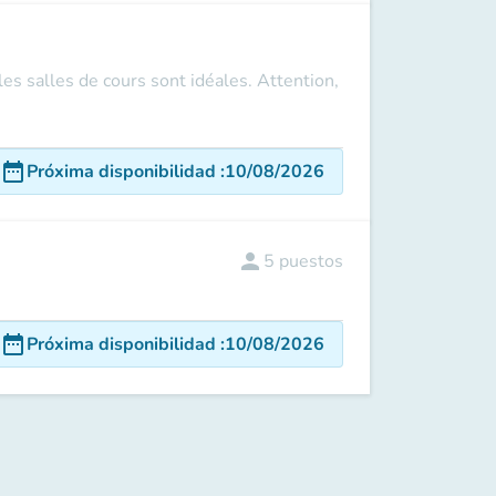
s salles de cours sont idéales. Attention,
date_range
Próxima disponibilidad
:
10/08/2026
person
5
puestos
date_range
Próxima disponibilidad
:
10/08/2026