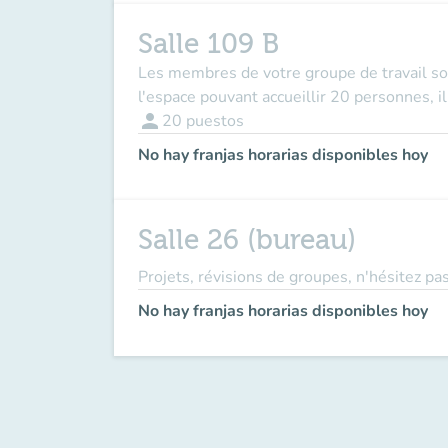
Salle 109 B
Les membres de votre groupe de travail so
l'espace pouvant accueillir 20 personnes, i
person
20
puestos
No hay franjas horarias disponibles hoy
Salle 26 (bureau)
Projets, révisions de groupes, n'hésitez pas
No hay franjas horarias disponibles hoy