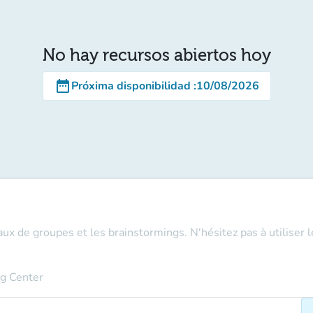
No hay recursos abiertos hoy
date_range
Próxima disponibilidad
:
10/08/2026
aux de groupes et les brainstormings. N'hésitez pas à utiliser 
ng Center