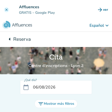
Ir al contenido principal
Affluences
arrow_forward
ver
clear
(nuev
GRATIS
– Google Play
keyboard_arrow_down
Español
arrow_left
Reserva
Vuelta:
Cita
Centre d'inscriptions - Lyon 2
¿Qué día?
calendar_today
filter_list
Mostrar más filtros