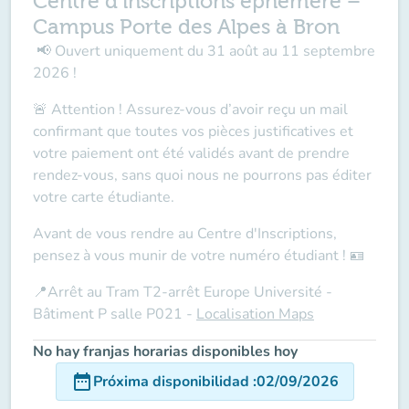
Centre d’inscriptions éphémère –
Campus Porte des Alpes à Bron
📢
Ouvert
uniquement
du 31 août au 11 septembre
2026 !
🚨
Attention !
Assurez-vous d’avoir reçu un mail
confirmant que toutes vos pièces justificatives et
votre paiement ont été validés avant de prendre
rendez-vous, sans quoi nous ne pourrons pas éditer
votre carte étudiante.
Avant de vous rendre au Centre d'Inscriptions,
pensez à vous munir de votre
numéro étudiant
! 🪪
📍Arrêt au Tram T2-arrêt Europe Université -
Bâtiment P salle P021 -
Localisation Maps
No hay franjas horarias disponibles hoy
date_range
Próxima disponibilidad
:
02/09/2026