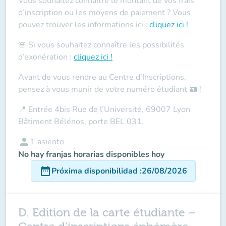
Vous souhaitez connaître le montant de vos frais
d’inscription ou les moyens de paiement ? Vous
pouvez trouver les informations ici :
cliquez ici !
🚨 Si vous souhaitez connaître les possibilités
d’exonération :
cliquez ici !
Avant de vous rendre au Centre d’Inscriptions,
pensez à vous munir de votre
numéro étudiant
🪪 !
📍
Entrée 4bis Rue de l’Université, 69007 Lyon
Bâtiment Bélénos, porte BEL 031.
person
1
asiento
No hay franjas horarias disponibles hoy
date_range
Próxima disponibilidad
:
26/08/2026
D. Edition de la carte étudiante –