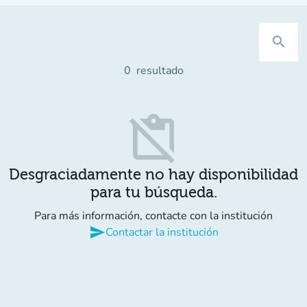
search
0
resultado
content_paste_off
Desgraciadamente no hay disponibilidad
para tu búsqueda.
Para más información, contacte con la institución
send
Contactar la institución