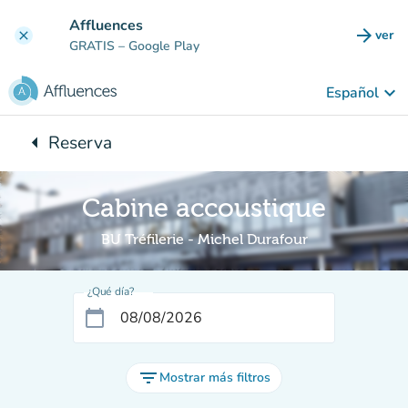
Ir al contenido principal
Affluences
arrow_forward
ver
clear
(nuev
GRATIS
– Google Play
keyboard_arrow_down
Español
arrow_left
Reserva
Vuelta:
Cabine accoustique
BU Tréfilerie - Michel Durafour
¿Qué día?
calendar_today
filter_list
Mostrar más filtros