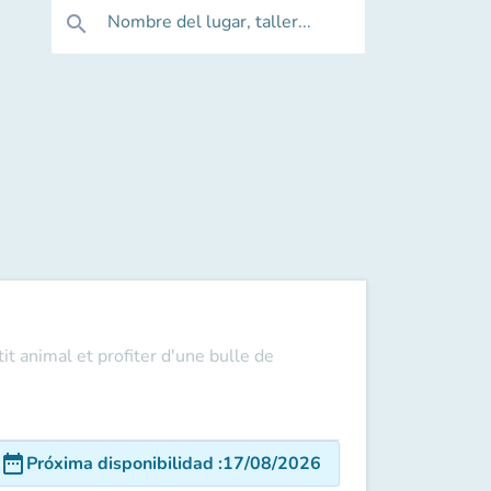
Nombre del lugar, taller...
search
t animal et profiter d'une bulle de
date_range
Próxima disponibilidad
:
17/08/2026