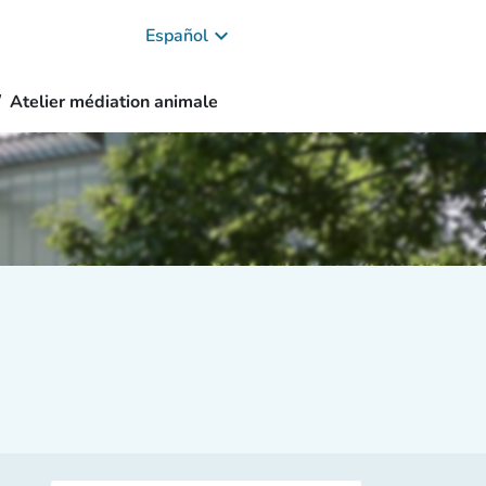
keyboard_arrow_down
Español
Atelier médiation animale