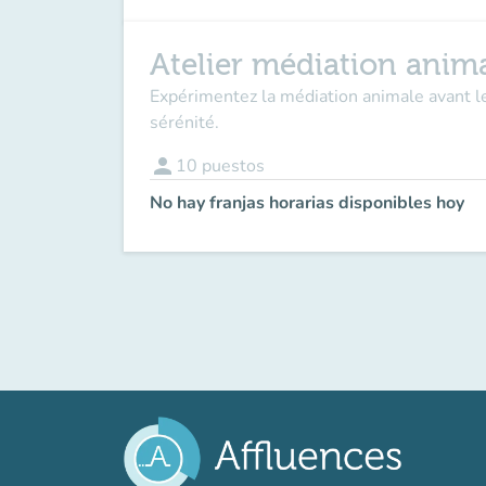
Atelier médiation anim
Expérimentez la médiation animale avant le
sérénité.
person
10
puestos
No hay franjas horarias disponibles hoy