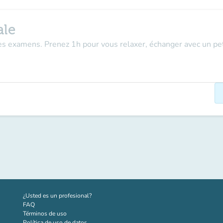
ale
s examens. Prenez 1h pour vous relaxer, échanger avec un peti
(nueva pestaña)
¿Usted es un profesional?
FAQ
Términos de uso
Política de uso de datos