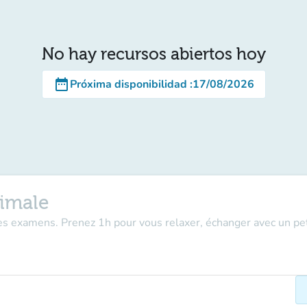
No hay recursos abiertos hoy
date_range
Próxima disponibilidad
:
17/08/2026
nimale
s examens. Prenez 1h pour vous relaxer, échanger avec un peti