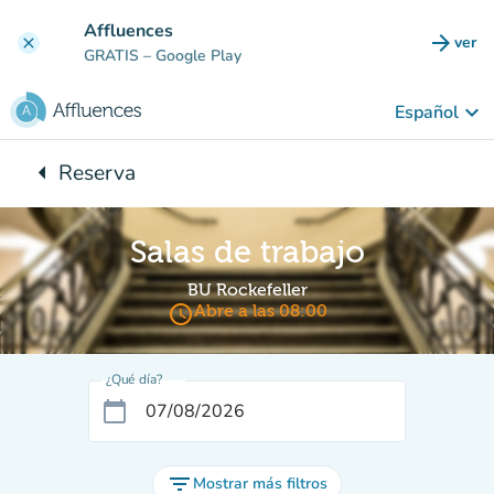
Ir al contenido principal
Affluences
arrow_forward
ver
clear
(nuev
GRATIS
– Google Play
keyboard_arrow_down
Español
arrow_left
Reserva
Vuelta:
Salas de trabajo
BU Rockefeller
access_time
Abre a las 08:00
¿Qué día?
calendar_today
filter_list
Mostrar más filtros