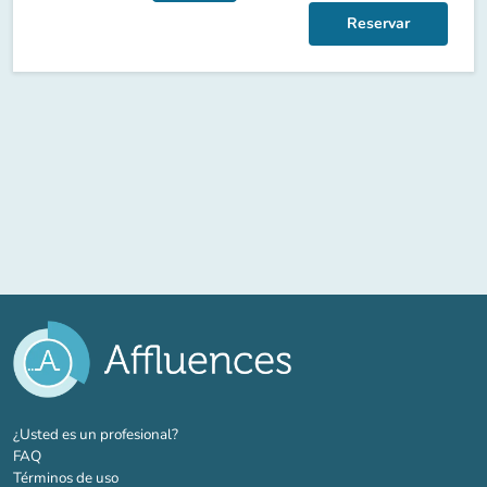
Reservar
(nueva pestaña)
¿Usted es un profesional?
FAQ
Términos de uso