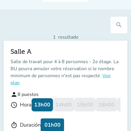
search
1
resultado
Salle A
Salle de travail pour 4 à 8 personnes - 2e étage. La
BU pourra annuler votre réservation si le nombre
minimum de personnes n'est pas respecté.
Voir
plan
person
8
puestos
13h00
14h00
15h00
16h00
17h
Hora
schedule
01h00
Duración
timer