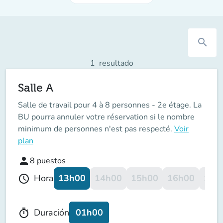
search
1
resultado
Salle A
Salle de travail pour 4 à 8 personnes - 2e étage. La
BU pourra annuler votre réservation si le nombre
minimum de personnes n'est pas respecté.
Voir
plan
person
8
puestos
13h00
14h00
15h00
16h00
17h
Hora
schedule
01h00
Duración
timer