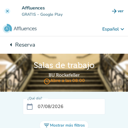
Ir al contenido principal
Affluences
arrow_forward
ver
clear
(nuev
GRATIS
– Google Play
keyboard_arrow_down
Español
arrow_left
Reserva
Vuelta:
Salas de trabajo
BU Rockefeller
access_time
Abre a las 08:00
¿Qué día?
calendar_today
filter_list
Mostrar más filtros