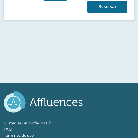
Reservar
(nueva pestaña)
¿Usted es un profesional?
FAQ
Términos de uso