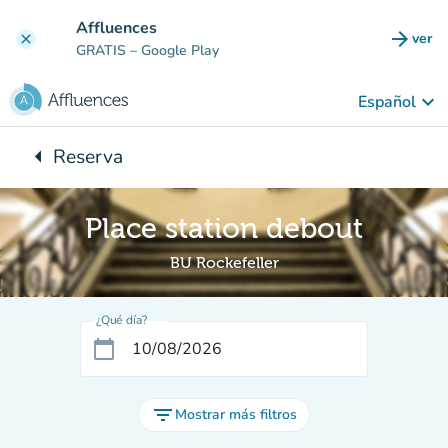
Ir al contenido principal
Affluences
arrow_forward
ver
clear
(nuev
GRATIS
– Google Play
keyboard_arrow_down
Español
arrow_left
Reserva
Vuelta:
Place station debout
BU Rockefeller
¿Qué día?
calendar_today
filter_list
Mostrar más filtros