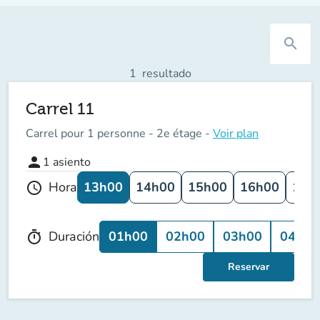
search
1
resultado
Carrel 11
Carrel pour 1 personne - 2e étage -
Voir plan
person
1
asiento
13h00
14h00
15h00
16h00
17h
Hora
schedule
01h00
02h00
03h00
04h00
Duración
timer
Reservar