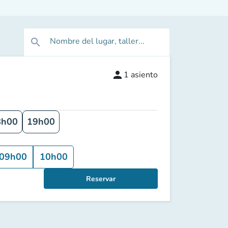
Nombre del lugar, taller...
search
person
1
asiento
8h00
19h00
09h00
10h00
Reservar