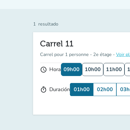
1
resultado
Carrel 11
Carrel pour 1 personne - 2e étage -
Voir p
09h00
10h00
11h00
Hora
schedule
01h00
02h00
03h
Duración
timer