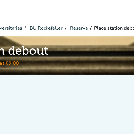
versitarias
BU Rockefeller
Reserva
Place station deb
on debout
las 09:00